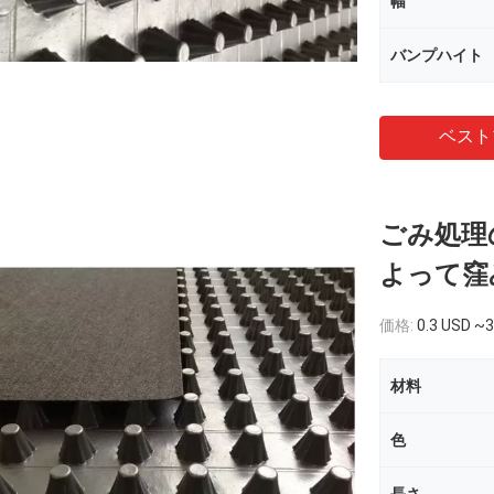
幅
バンプハイト
ベスト
ごみ処理
よって窪
価格:
0.3 USD ~3
材料
色