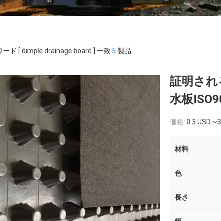
ド [ dimple drainage board ] 一致
5
製品.
証明され
水板ISO
価格:
0.3 USD ~3
材料
色
長さ