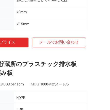
あなたの要求として4 10mまたは
>8mm
>0.5mm
プライス
メールでお問い合わせ
貯蔵所のプラスチック排水板
窪み板
.8 USD per sqm
MOQ:
1000平方メートル
HDPE
白黒