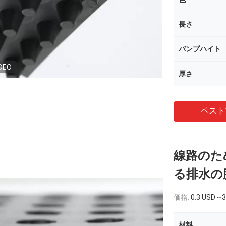
長さ
バンプハイト
DEO
厚さ
ベスト
線路のた
る排水の
価格:
0.3 USD ~3
材料