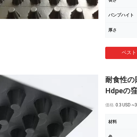
長さ
バンプハイト
厚さ
ベスト
耐食性の
Hdpeの
価格:
0.3 USD ~3
材料
色