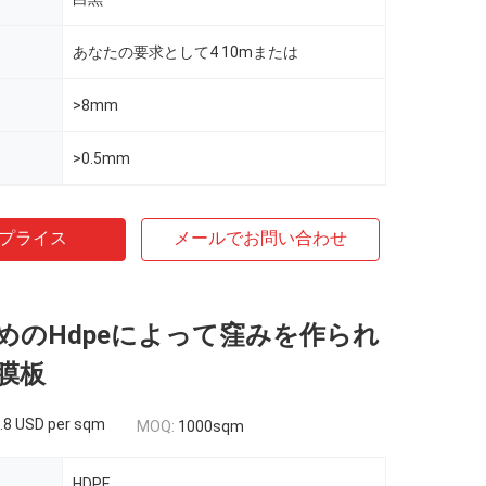
あなたの要求として4 10mまたは
>8mm
>0.5mm
プライス
メールでお問い合わせ
めのHdpeによって窪みを作られ
膜板
.8 USD per sqm
MOQ:
1000sqm
HDPE