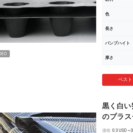
色
長さ
バンプハイト
DEO
厚さ
ベスト
黒く白い
のプラス
価格:
0.3 USD ~3