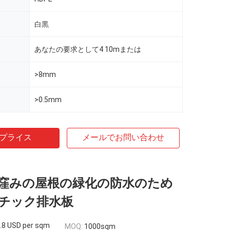
白黒
あなたの要求として4 10mまたは
>8mm
>0.5mm
プライス
メールでお問い合わせ
窪みの屋根の緑化の防水のため
チック排水板
.8 USD per sqm
MOQ:
1000sqm