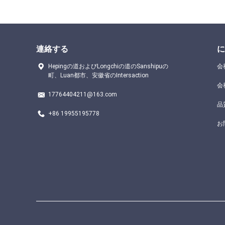
連絡する
に
Hepingの道およびLongchiの道のSanshipuの
会
町、Luan都市、安徽省のIntersaction
会
17764404211@163.com
品
+86 19955195778
お