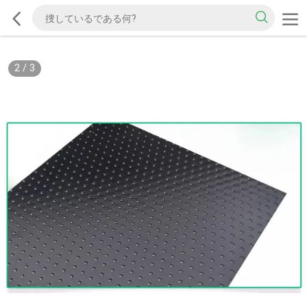
2
/
3