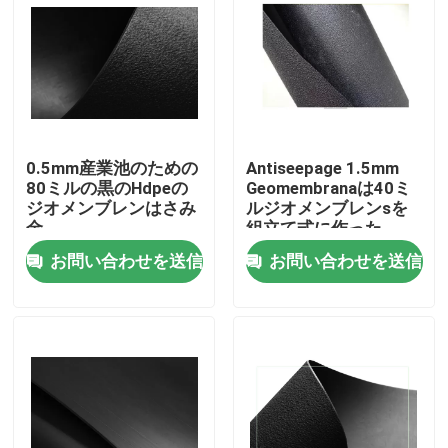
私達について
工場旅行
0.5mm産業池のための
Antiseepage 1.5mm
品質管理
80ミルの黒のHdpeの
Geomembranaは40ミ
ジオメンブレンはさみ
ルジオメンブレンsを
金
組立て式に作った
引用を要求しなさい
お問い合わせを送信
お問い合わせを送信
ジオシンセティックの生地
ジオシンセティックの膜
ジオシンセティックの補強の格子