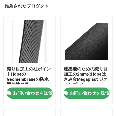
推薦されたプロダクト
織り目加工の柱ポイン
建築池のための織り目
トHdpeの
加工の2mmのHdpeは
Geomembraneの防水
さみ金Megaplast ジオ
家
通気性の膜
メンブレン
お問い合わせを送信
お問い合わせを送信
プロダクト
ビデオ