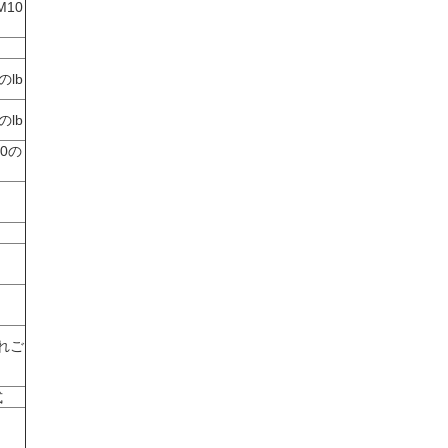
M10
と
のlb
のlb
00の
れご
式