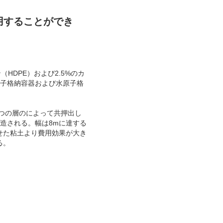
用することができ
HDPE）および2.5%のカ
物の原子格納容器および水原子格
3つの層のによって共押出し
製造される。幅は8mに達する
せた粘土より費用効果が大き
る。