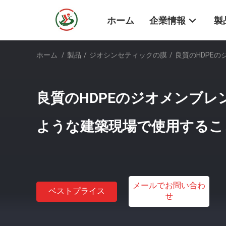
ホーム
企業情報
製
ホーム
/
製品
/
ジオシンセティックの膜
/
良質のHDPE
良質のHDPEのジオメンブ
ような建築現場で使用するこ
メールでお問い合わ
ベストプライス
せ