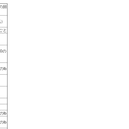
の頻
低）
ごと
00の
のlb
のlb
のlb