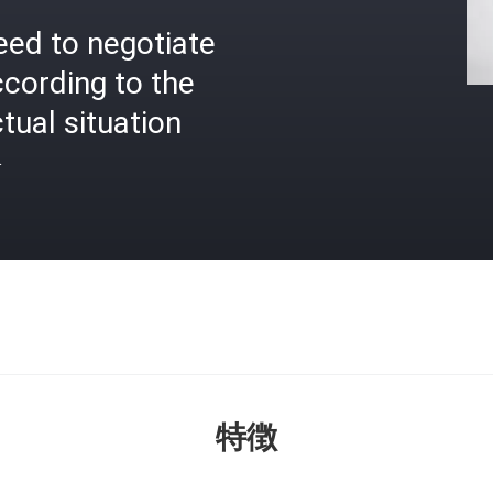
eed to negotiate
cording to the
tual situation
格
特徴