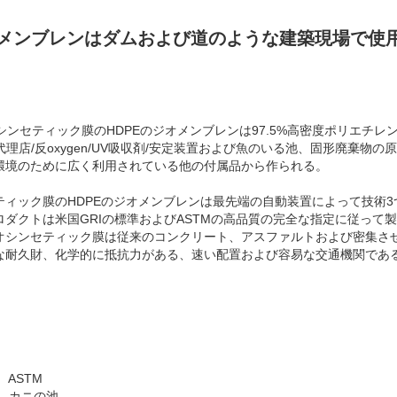
オメンブレンはダムおよび道のような建築現場で使
ンセティック膜のHDPEのジオメンブレンは97.5%高密度ポリエチレン（
ging代理店/反oxygen/UV吸収剤/安定装置および魚のいる池、固形廃棄
環境のために広く利用されている他の付属品から作られる。
ティック膜のHDPEのジオメンブレンは最先端の自動装置によって技術
ダクトは米国GRIの標準およびASTMの高品質の完全な指定に従って
オシンセティック膜は従来のコンクリート、アスファルトおよび密集さ
な耐久財、化学的に抵抗力がある、速い配置および容易な交通機関であ
、ASTM
、カニの池