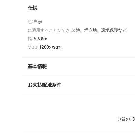
仕様
色:
白黒
に適用することができる:
池、埋立地、環境保護など
幅:
5-5.8m
1200のsqm
MOQ:
基本情報
お支払配送条件
良質のH