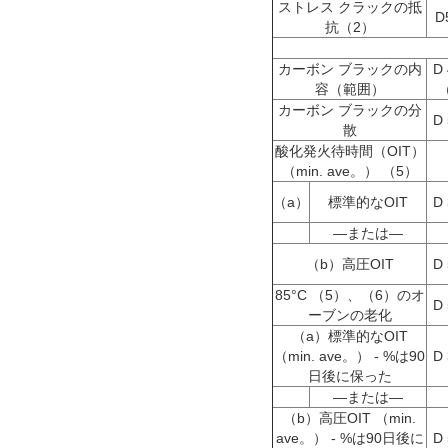
ストレス クラックの抵
D
抗
（2）
カーボン ブラックの内
D
容（範囲）
カーボン ブラックの分
D
散
酸化発火待時間（OIT）
（min. ave。）
（5）
（a）
標準的なOIT
D
—または—
（b）高圧OIT
D
85°C
（5）、（6）
のオ
D
ーブンの老化
（a）標準的なOIT
（min. ave。） - %は90
D
日後に保った
—または—
（b）高圧OIT （min.
ave。） - %は90日後に
D