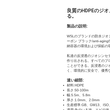
良質のHDPEのジ
る。
製品の説明:
WSLのブランドの防水ジオシ
ーボン ブラック/anti-a
納容器の環境および採鉱の
私達の反浸透のジオシンセ
作り出される。すべてのプロ
ことができる。反浸透のジ
く、環境的に安全で、優秀
速い細部:
材料:HDPE
長さ:50-100m
幅:5.5m、5.8m
厚さ:1.0mm、2.0mm
生産標準:GB、GM13、ISO
適用:魚のいる池、エビの池