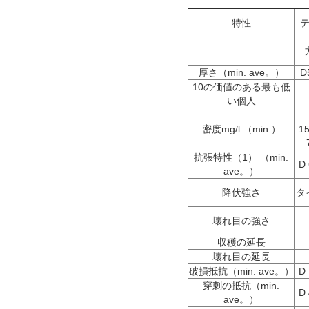
特性
厚さ（min. ave。）
D
10の価値のある最も低
い個人
密度mg/l （min.）
1
抗張特性
（1）
（min.
D
ave。）
降伏強さ
タ
壊れ目の強さ
収穫の延長
壊れ目の延長
破損抵抗（min. ave。）
D
穿刺の抵抗（min.
D
ave。）