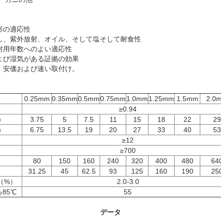
形の適応性
し、紫外放射、オイル、そして塩そして耐食性
耐用年数へのよい適応性
よび湿気がある証拠の効果
、安価および速い取付け。
0.25mm
0.35mm
0.5mm
0.75mm
1.0mm
1.25mm
1.5mm
2.0
≥0.94
）
3.75
5
7.5
11
15
18
22
29
）
6.75
13.5
19
20
27
33
40
53
≥12
≥700
80
150
160
240
320
400
480
64
31.25
45
62.5
93
125
160
190
25
（%）
2.0-3.0
85℃
55
データ