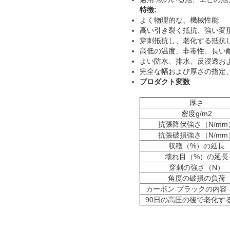
特徴:
よく物理的な、機械性能
高い引き裂く抵抗、強い変
穿刺抵抗し、老化する抵抗
高低の温度、非毒性、長い
よい防水、排水、反浸透お
完全な幅および厚さの指定
プロダクト変数
厚さ
密度g/m2
抗張降伏強さ（N/mm
抗張破損強さ（N/mm
収穫（%）の延長
壊れ目（%）の延長
穿刺の強さ（N）
角度の破損の負荷
カーボン ブラックの内容
90日の高圧の後で老化する