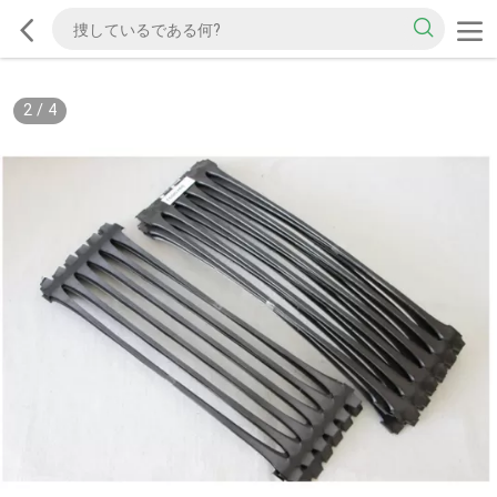
2
/
4