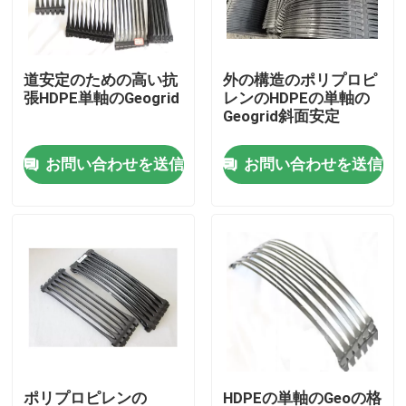
私達について
道安定のための高い抗
外の構造のポリプロピ
張HDPE単軸のGeogrid
レンのHDPEの単軸の
工場旅行
Geogrid斜面安定
お問い合わせを送信
お問い合わせを送信
品質管理
引用を要求しなさい
ジオシンセティックの生地
ジオシンセティックの膜
ジオシンセティックの補強の格子
ポリプロピレンの
HDPEの単軸のGeoの格