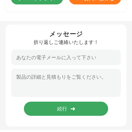
HDPE ジオセル
メッセージ
Geofabricの砂袋
折り返しご連絡いたします！
フィラメントの不織布 ジオテキスタイル
HDPE単軸のGeogrid
HDPEはジオメンブレンを織った
プラスチック排水板
ジオシンセティックの粘土はさみ金