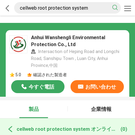
Anhui Wanshengli Environmental
Protection Co., Ltd
Intersaction of Heping Road and Longchi
Road, Sanshipu Town , Luan City, Anhui
Province,中国
5.0
確認された製造者
今すぐ電話
お問い合わせ
製品
企業情報
cellweb root protection system オンライン製造
(0)